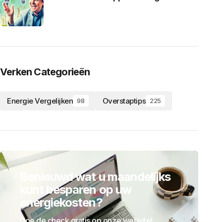
Verken Categorieën
Energie Vergelijken
Overstaptips
98
225
Benieuwd wat u maandelijks
kunt besparen op uw
energiekosten?
Doe de check gratis op onze website!